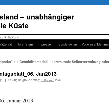
esland – unabhängiger
die Küste
Wattenrat
Horst Stern
Impressum
Sonderseiten
Vogelinsel Memmer
dparks“ als Geschäftsmodell – kommunale Selbstverwaltung ode
agsblatt_06. Jan2013
2013
|
Die Originalgröße beträgt
600 × 473
Pixel
 06. Januar 2013