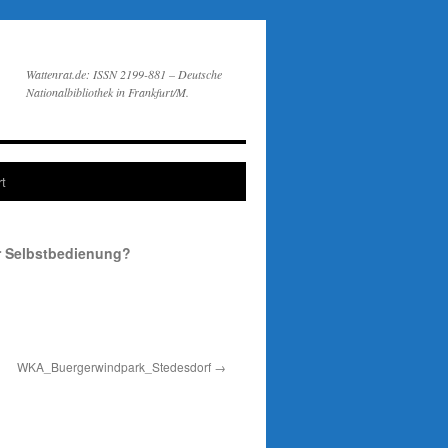
Wattenrat.de: ISSN 2199-881 – Deutsche
Nationalbibliothek in Frankfurt/M.
t
r Selbstbedienung?
WKA_Buergerwindpark_Stedesdorf