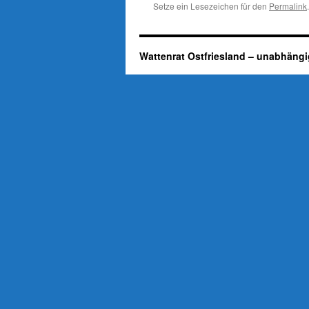
Setze ein Lesezeichen für den
Permalink
.
Wattenrat Ostfriesland – unabhängi