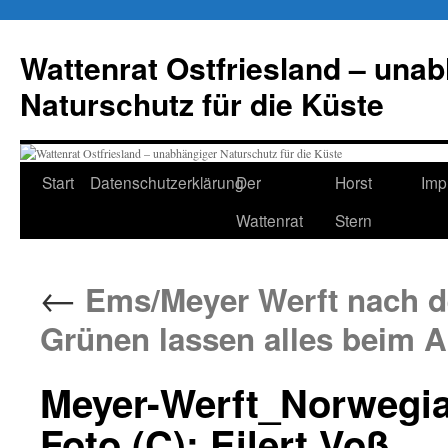
Zum
Inhalt
Wattenrat Ostfriesland – una
springen
Naturschutz für die Küste
Start
Datenschutzerklärung
Der
Horst
Imp
Wattenrat
Stern
←
Ems/Meyer Werft nach d
Grünen lassen alles beim A
Meyer-Werft_Norwegia
Foto (C): Eilert Voß