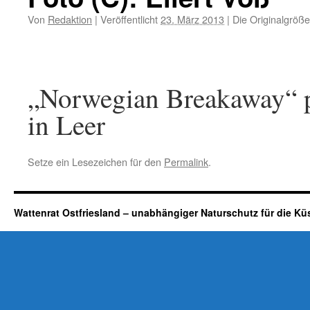
Von
Redaktion
|
Veröffentlicht
23. März 2013
|
Die Originalgröße
„Norwegian Breakaway“ p
in Leer
Setze ein Lesezeichen für den
Permalink
.
Wattenrat Ostfriesland – unabhängiger Naturschutz für die Kü