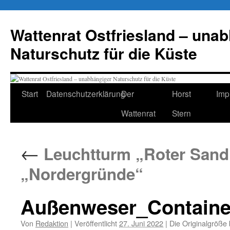
Zum
Inhalt
Wattenrat Ostfriesland – una
springen
Naturschutz für die Küste
Start
Datenschutzerklärung
Der
Horst
Imp
Wattenrat
Stern
←
Leuchtturm „Roter Sand
„Nordergründe“
Außenweser_Containe
Von
Redaktion
|
Veröffentlicht
27. Juni 2022
|
Die Originalgröße 