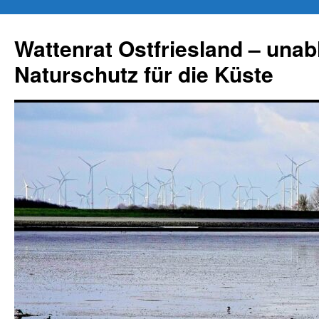
Zum
Inhalt
Wattenrat Ostfriesland – una
springen
Naturschutz für die Küste