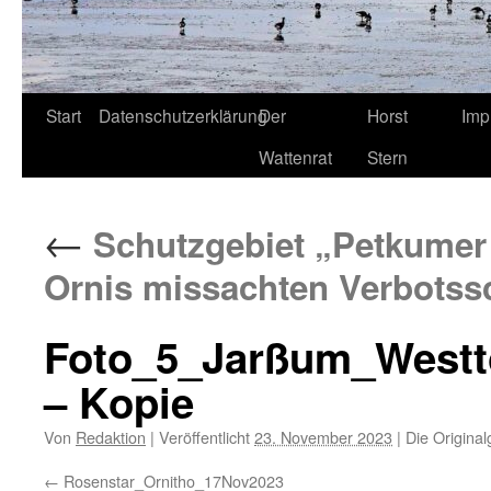
Start
Datenschutzerklärung
Der
Horst
Imp
Wattenrat
Stern
←
Schutzgebiet „Petkumer 
Ornis missachten Verbotssc
Foto_5_Jarßum_Westt
– Kopie
Von
Redaktion
|
Veröffentlicht
23. November 2023
|
Die Original
Rosenstar_Ornitho_17Nov2023