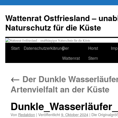
Zum
Inhalt
Wattenrat Ostfriesland – una
springen
Naturschutz für die Küste
Start
Datenschutzerklärung
Der
Horst
Imp
Wattenrat
Stern
←
Der Dunkle Wasserläufer 
Artenvielfalt an der Küste
Dunkle_Wasserläufer
Von
Redaktion
|
Veröffentlicht
9. Oktober 2024
|
Die Originalgrö