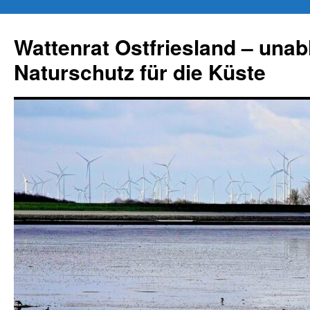
Zum
Inhalt
Wattenrat Ostfriesland – una
springen
Naturschutz für die Küste