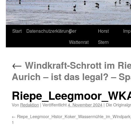
Start
Datenschutzerklärung
Der
Horst
Imp
Wattenrat
Stern
←
Windkraft-Schrott im Ri
Aurich – ist das legal? – S
Riepe_Leegmoor_WKA
Von
Redaktion
|
Veröffentlicht
4. November 2024
|
Die Originalg
Riepe_Leegmoor_Histor_Koker_Wassermühle_im_Windpark
1