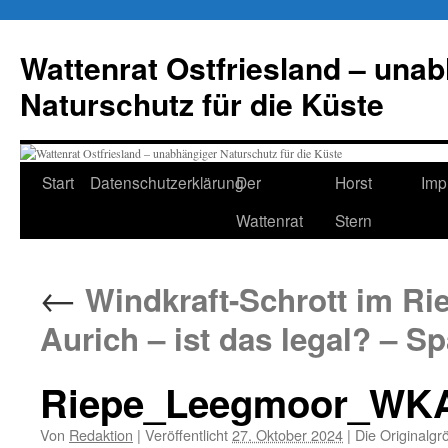
Zum
Inhalt
Wattenrat Ostfriesland – una
springen
Naturschutz für die Küste
Start
Datenschutzerklärung
Der
Horst
Imp
Wattenrat
Stern
←
Windkraft-Schrott im Ri
Aurich – ist das legal? – S
Riepe_Leegmoor_WKA
Von
Redaktion
|
Veröffentlicht
27. Oktober 2024
|
Die Originalgr