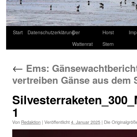
Start
Datenschutzerklärung
Der
Horst
Imp
Wattenrat
Stern
←
Ems: Gänsewachtbericht 
vertreiben Gänse aus dem 
Silvesterraketen_300
1
Von
Redaktion
|
Veröffentlicht
4. Januar 2025
|
Die Originalgröß