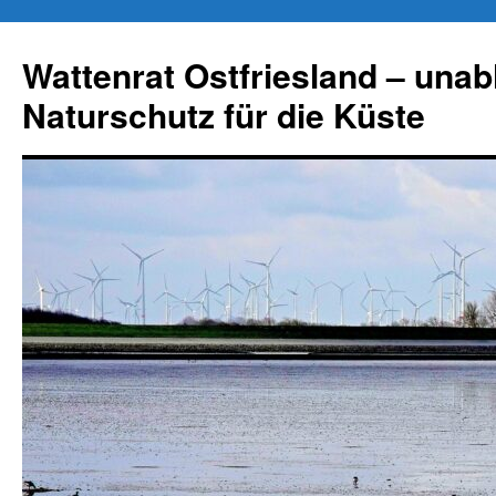
Zum
Inhalt
Wattenrat Ostfriesland – una
springen
Naturschutz für die Küste