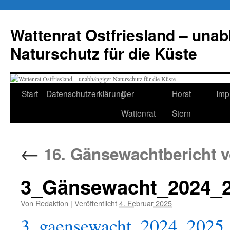
Zum
Inhalt
Wattenrat Ostfriesland – una
springen
Naturschutz für die Küste
Start
Datenschutzerklärung
Der
Horst
Imp
Wattenrat
Stern
←
16. Gänsewachtbericht v
3_Gänsewacht_2024_2
Von
Redaktion
|
Veröffentlicht
4. Februar 2025
3_gaensewacht_2024_2025_