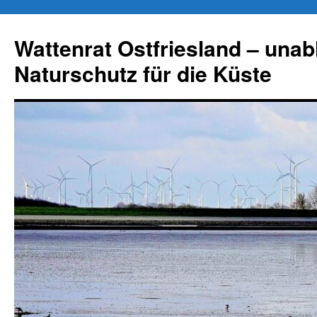
Zum
Inhalt
Wattenrat Ostfriesland – una
springen
Naturschutz für die Küste