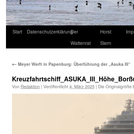
Start
Datenschutzerklärung
Der
Horst
Imp
Wattenrat
Stern
←
Meyer Werft in Papenburg: Überführung der „Asuka III“
Kreuzfahrtschiff_ASUKA_III_Höhe_Bo
Von
Redaktion
|
Veröffentlicht
4. März 2025
|
Die Originalgröße 