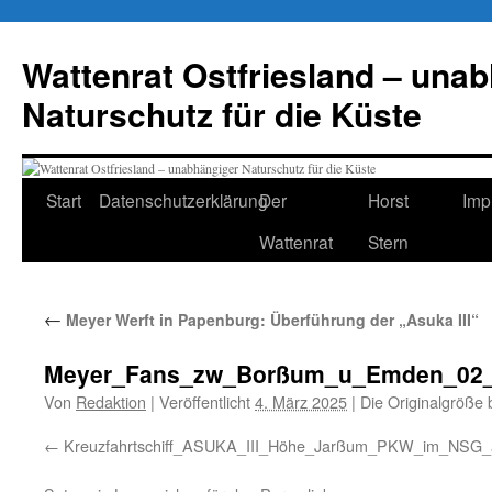
Zum
Inhalt
Wattenrat Ostfriesland – una
springen
Naturschutz für die Küste
Start
Datenschutzerklärung
Der
Horst
Imp
Wattenrat
Stern
←
Meyer Werft in Papenburg: Überführung der „Asuka III“
Meyer_Fans_zw_Borßum_u_Emden_02_
Von
Redaktion
|
Veröffentlicht
4. März 2025
|
Die Originalgröße 
Kreuzfahrtschiff_ASUKA_III_Höhe_Jarßum_PKW_im_NSG