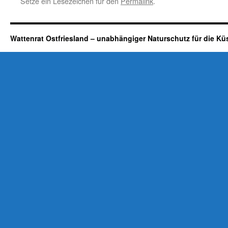
Setze ein Lesezeichen für den
Permalink
.
Wattenrat Ostfriesland – unabhängiger Naturschutz für die Kü