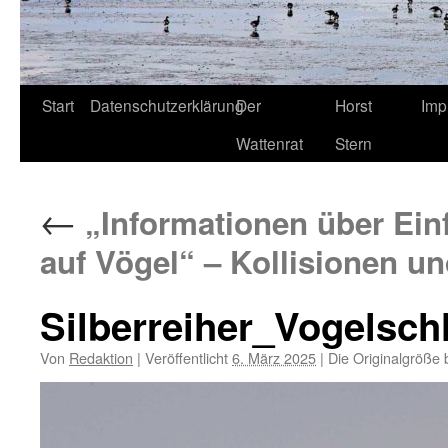
Start
Datenschutzerklärung
Der
Horst
Imp
Wattenrat
Stern
←
„Informationen über Ein
auf Vögel“ – Kollisionen 
Silberreiher_Vogels
Von
Redaktion
|
Veröffentlicht
6. März 2025
|
Die Originalgröße 