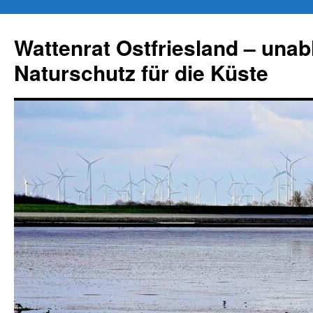
Zum
Inhalt
Wattenrat Ostfriesland – una
springen
Naturschutz für die Küste