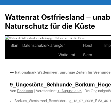
Zum
Inhalt
Wattenrat Ostfriesland – una
springen
Naturschutz für die Küste
Start
Datenschutzerklärung
Der
Horst
Imp
Wattenrat
Stern
←
Nationalpark Wattenmeer: unruhige Zeiten für Seehunde
9_Ungestörte_Sehhunde_Borkum_Hoge
Von
Redaktion
|
Veröffentlicht
1. August 2025
|
Die Originalgröß
Borkum_Weststrand_Beschilderung_18_07_2025_EV3_461