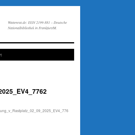
Wattenrat.de: ISSN 2199-881 – Deutsche
Nationalbibliothek in Frankfurt/M.
t
_2025_EV4_7762
erung_v_Rastplatz_02_09_2025_EV4_7762