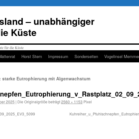
esland – unabhängiger
die Küste
Wattenrat
Horst Stern
Impressum
Sonderseiten
Vogelinsel Memmer
 starke Eutrophierung mit Algenwachstum
hnepfen_Eutrophierung_v_Rastplatz_02_09
ber 2025
|
Die Originalgröße beträgt
2560 × 1153
Pixel
7_09_2025_EV3_5099
Kuhreiher_u_Pfuhlschnepfen_Eutrophi