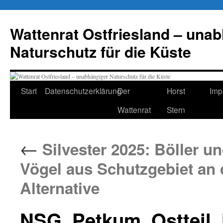
Zum
Inhalt
Wattenrat Ostfriesland – una
springen
Naturschutz für die Küste
Start
Datenschutzerklärung
Der
Horst
Imp
Wattenrat
Stern
←
Silvester 2025: Böller u
Vögel aus Schutzgebiet an
Alternative
NSG_Petkum_Ostteil