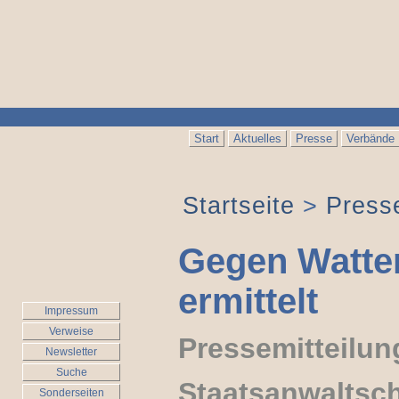
Start
Aktuelles
Presse
Verbände
Startseite
>
Press
Gegen Watten
ermittelt
Impressum
Verweise
Pressemitteilun
Newsletter
Suche
Staatsanwaltsch
Sonderseiten