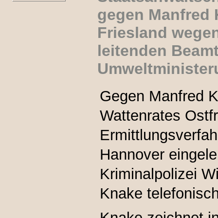
gegen Manfred 
Friesland wege
leitenden Beamt
Umweltministe
Gegen Manfred K
Wattenrates Ostfri
Ermittlungsverfah
Hannover eingelei
Kriminalpolizei W
Knake telefonisch
Knake zeichnet inh