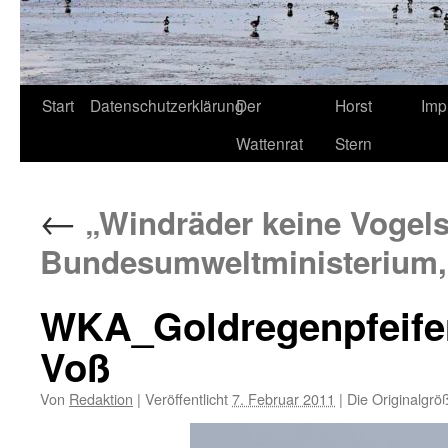
Start
Datenschutzerklärung
Der
Horst
Imp
Wattenrat
Stern
←
„Windräder keine Vogels
Bundesumweltministerium,
WKA_Goldregenpfeifer_
Voß
Von
Redaktion
|
Veröffentlicht
7. Februar 2011
|
Die Originalgrö