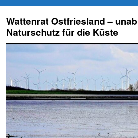
Zum
Inhalt
Wattenrat Ostfriesland – una
springen
Naturschutz für die Küste