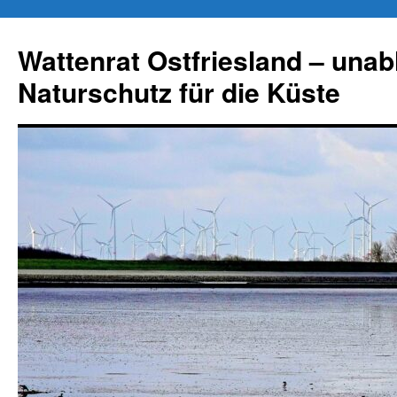
Zum
Inhalt
Wattenrat Ostfriesland – una
springen
Naturschutz für die Küste