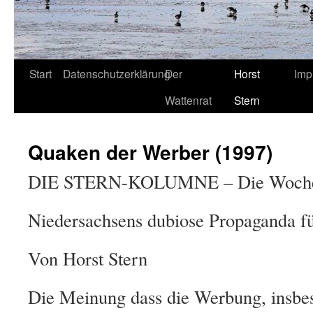
Start
Datenschutzerklärung
Der
Horst
Imp
Wattenrat
Stern
Quaken der Werber (1997)
DIE STERN-KOLUMNE – Die Woche, 
Niedersachsens dubiose Propaganda fü
Von Horst Stern
Die Meinung dass die Werbung, insbes