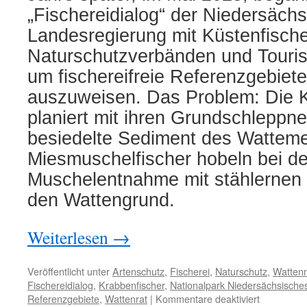
„Fischereidialog“ der Niedersäch
Landesregierung mit Küstenfische
Naturschutzverbänden und Tour
um fischereifreie Referenzgebiet
auszuweisen. Das Problem: Die K
planiert mit ihren Grundschleppn
besiedelte Sediment des Wattem
Miesmuschelfischer hobeln bei de
Muschelentnahme mit stählernen
den Wattengrund.
Weiterlesen
→
Veröffentlicht unter
Artenschutz
,
Fischerei
,
Naturschutz
,
Watten
Fischereidialog
,
Krabbenfischer
,
Nationalpark Niedersächsisch
für
Referenzgebiete
,
Wattenrat
|
Kommentare deaktiviert