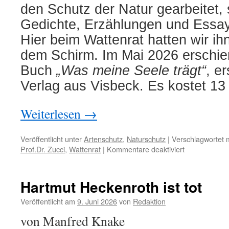
den Schutz der Natur gearbeitet,
Gedichte, Erzählungen und Essays
Hier beim Wattenrat hatten wir ih
dem Schirm. Im Mai 2026 erschie
Buch
„Was meine Seele trägt“
, e
Verlag aus Visbeck. Es kostet 13
Weiterlesen
→
Veröffentlicht unter
Artenschutz
,
Naturschutz
|
Verschlagwortet m
für
Prof.Dr. Zucci
,
Wattenrat
|
Kommentare deaktiviert
Prof.
Dr.
Herbert
Hartmut Heckenroth ist tot
Zucchi:
zum
Veröffentlicht am
9. Juni 2026
von
Redaktion
neuen
von Manfred Knake
Buch