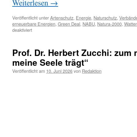
Weiterlesen
→
Veröffentlicht unter
Artenschutz
,
Energie
,
Naturschutz
,
Verbänd
erneuerbare Energien
,
Green Deal
,
NABU
,
Natura-2000
,
Watten
für
deaktiviert
Der
NABU
und
Prof. Dr. Herbert Zucchi: zu
der
meine Seele trägt“
„Green
Deal“
Veröffentlicht am
10. Juni 2026
von
Redaktion
der
EU
–
nach
allen
Seiten
offen