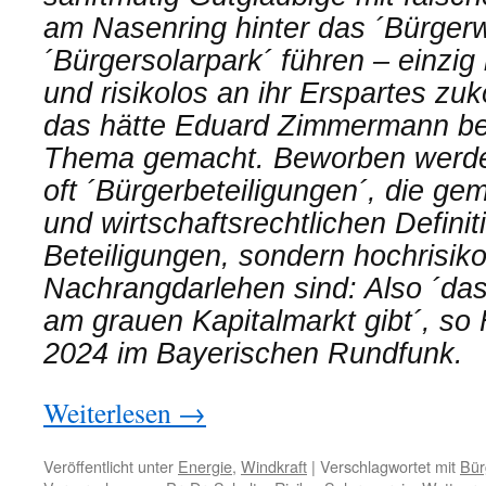
am Nasenring hinter das ´Bürger
´Bürgersolarpark´ führen – einzig m
und risikolos an ihr Erspartes zu
das hätte Eduard Zimmermann be
Thema gemacht. Beworben werden
oft ´Bürgerbeteiligungen´, die ge
und wirtschaftsrechtlichen Definit
Beteiligungen, sondern hochrisik
Nachrangdarlehen sind: Also ´da
am grauen Kapitalmarkt gibt´, so 
2024 im Bayerischen Rundfunk.
Weiterlesen
→
Veröffentlicht unter
Energie
,
Windkraft
|
Verschlagwortet mit
Bür