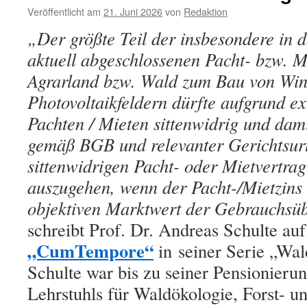
Veröffentlicht am
21. Juni 2026
von
Redaktion
Der größte Teil der insbesondere in 
„
aktuell abgeschlossenen Pacht- bzw. M
Agrarland bzw. Wald zum Bau von Win
Photovoltaikfeldern dürfte aufgrund e
Pachten / Mieten sittenwidrig und damit
gemäß BGB und relevanter Gerichtsurt
sittenwidrigen Pacht- oder Mietvertra
auszugehen, wenn der Pacht-/Mietzin
objektiven Marktwert der Gebrauchsüb
schreibt Prof. Dr. Andreas Schulte a
„CumTempore“
in
seiner Serie „Wa
Schulte war bis zu seiner Pensionieru
Lehrstuhls für Waldökologie, Forst- u