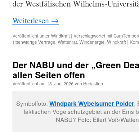
der Westfälischen Wilhelms-Universit
Weiterlesen
→
Veröffentlicht unter
Windkraft
|
Verschlagwortet mit
CumTempor
sittenwidrige Verträge
,
Wattenrat
,
Windenergie
,
Windkraft
|
Komm
Der NABU und der „Green Dea
allen Seiten offen
Veröffentlicht am
13. Juni 2026
von
Redaktion
Symbolfoto:
Windpark Wybelsumer Polder
,
faktischen Vogelschutzgebiet an der Ems 
NABU? Foto: Eilert Voß/Wattenr