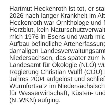
„Was
meine
Hartmut Heckenroth ist tot, er sta
Seele
2026 nach langer Krankheit im Al
trägt“
Heckenroth war Ornithologe und 
Herzblut, kein Naturschutzverwal
mich 1976 in Esens und warb mic
Aufbau befindliche Artenerfassu
damaligen Landesverwaltungsamt
Niedersachsen, das später zum 
Landesamt für Ökologie (NLÖ) wu
Regierung Christian Wulff (CDU) 
Jahres 2004 aufgelöst und schließ
Wurmfortsatz im Niedersächsisch
für Wasserwirtschaft, Küsten- un
(NLWKN) aufging.