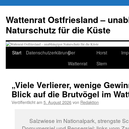
Zum
Inhalt
Wattenrat Ostfriesland – una
springen
Naturschutz für die Küste
Start
Datenschutzerklärung
Der
Horst
Imp
Wattenrat
Stern
„Viele Verlierer, wenige Gewi
Blick auf die Brutvögel im Wa
Veröffentlicht am
5. August 2026
von
Redaktion
Salzwiese im Nationalpark, strengste S
Dornumersiel und Bensersiel: links vom Z