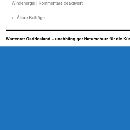
für
Windenergie
|
Kommentare deaktiviert
Rheinland-
Pfalz:
←
Ältere Beiträge
Windkraftausbau
und
„die
Zahl
Wattenrat Ostfriesland – unabhängiger Naturschutz für die Kü
tolerierbarer
getöteter
Fledermäuse“