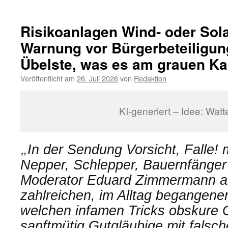
„Fischereid
Niedersac
Nur
Risikoanlagen Wind- oder Sol
zehn
Warnung vor Bürgerbeteiligun
Prozent
des
Übelste, was es am grauen Kap
Küstenmee
sollen
Veröffentlicht am
26. Juli 2026
von
Redaktion
fischereifre
werden
KI-generiert – Idee: Watt
„
In der Sendung Vorsicht, Falle! 
Nepper, Schlepper, Bauernfänger
Moderator Eduard Zimmermann a
zahlreichen, im Alltag begangene
welchen infamen Tricks obskur
sanftmütig Gutgläubige mit fals