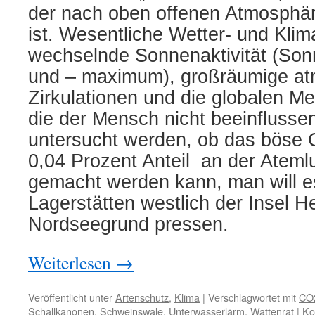
der nach oben offenen Atmosphär
ist. Wesentliche Wetter- und Klim
wechselnde Sonnenaktivität (So
und – maximum), großräumige at
Zirkulationen und die globalen M
die der Mensch nicht beeinflusse
untersucht werden, ob das böse C
0,04 Prozent Anteil an der Ateml
gemacht werden kann, man will es
Lagerstätten westlich der Insel H
Nordseegrund pressen.
Weiterlesen
→
Veröffentlicht unter
Artenschutz
,
Klima
|
Verschlagwortet mit
CO
Schallkanonen
,
Schweinswale
,
Unterwasserlärm
,
Wattenrat
|
Ko