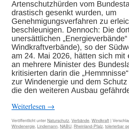
Artenschutzhürden vom Bundesta
drastisch gesenkt wurden, um
Genehmigungsverfahren zu erleic
beschleunigen. Dennoch: Die dor
unersättlichen „Energieverbände“ 
Windkraftverbände), so der Süd
am 24. Mai 2026, hätten sich mit
an mehrere Minister des Bundes
kritisierten darin die „Hemmnisse“ 
zur Windenergie und dem Schutz
die den weiteren Ausbau gefährde
Weiterlesen
→
Veröffentlicht unter
Naturschutz
,
Verbände
,
Windkraft
|
Verschla
Windenergie
,
Lindemann
,
NABU
,
Rheinland-Pfalz
,
tolerierbar 