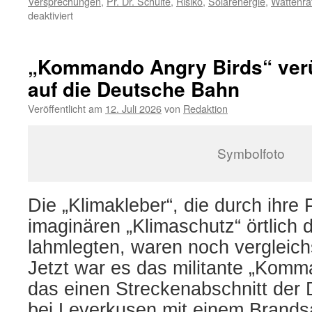
Versprechungen
,
Pr. Dr. Schulte
,
Risiko
,
Solarenergie
,
Wattenra
für
deaktiviert
Risikoanlagen
Wind-
oder
„Kommando Angry Birds“ ver
Solarenergie
auf die Deutsche Bahn
–
Warnung
Veröffentlicht am
12. Juli 2026
von
Redaktion
vor
Bürgerbeteiligungen:
„Das
Symbolfoto
Übelste,
was
es
am
Die „Klimakleber“, die durch ihre 
grauen
imaginären „Klimaschutz“ örtlich 
Kapitalmarkt
gibt“
lahmlegten, waren noch vergleic
Jetzt war es das militante „Komm
das einen Streckenabschnitt der
bei Leverkusen mit einem Brandsa