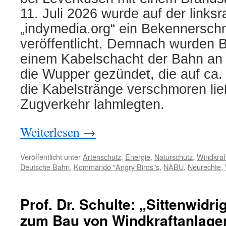
11. Juli 2026 wurde auf der link
„indymedia.org“ ein Bekennersch
veröffentlicht. Demnach wurden B
einem Kabelschacht der Bahn an 
die Wupper gezündet, die auf ca
die Kabelstränge verschmoren li
Zugverkehr lahmlegten.
Weiterlesen
→
Veröffentlicht unter
Artenschutz
,
Energie
,
Naturschutz
,
Windkraf
Deutsche Bahn
,
Kommando "Angry Birds"s
,
NABU
,
Neurechte
,
Prof. Dr. Schulte: „Sittenwidr
zum Bau von Windkraftanlage