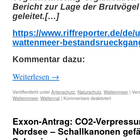
Bericht zur Lage der Brutvöge
geleitet.[…]
https://www.riffreporter.de/de/
wattenmeer-bestandsrueckgan
Kommentar dazu:
Weiterlesen
→
Veröffentlicht unter
Artenschutz
,
Naturschutz
,
Wattenmeer
|
Ver
für
Wattemmeer
,
Wattenrat
|
Kommentare deaktiviert
„Viele
Verlierer,
wenige
Exxon-Antrag: CO2-Verpressun
Gewinner:
Nordsee – Schallkanonen gef
Der
neue