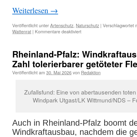
Weiterlesen
→
Veröffentlicht unter
Artenschutz
,
Naturschutz
|
Verschlagwortet m
für
Wattenrat
|
Kommentare deaktiviert
Hartmut
Heckenroth
ist
Rheinland-Pfalz: Windkraftau
tot
Zahl tolerierbarer getöteter 
Veröffentlicht am
30. Mai 2026
von
Redaktion
Zufallsfund: Eine von abertausenden toten
Windpark Utgast/LK Wittmund/NDS – F
Auch in Rheinland-Pfalz boomt d
Windkraftausbau, nachdem die ge