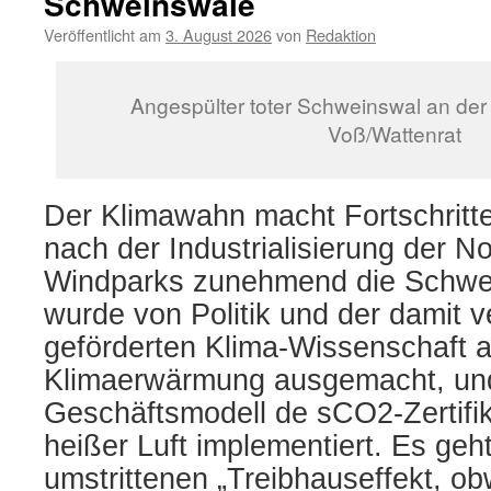
Schweinswale
Blick
auf
Veröffentlicht am
3. August 2026
von
Redaktion
die
Brutvögel
im
Angespülter toter Schweinswal an der 
Wattenmeer“
Voß/Wattenrat
Der Klimawahn macht Fortschritte
nach der Industrialisierung der N
Windparks zunehmend die Schwe
wurde von Politik und der damit 
geförderten Klima-Wissenschaft a
Klimaerwärmung ausgemacht, und 
Geschäftsmodell de sCO2-Zertifi
heißer Luft implementiert. Es ge
umstrittenen „Treibhauseffekt, ob