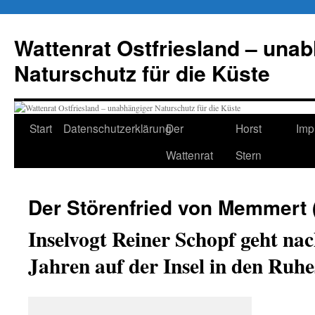
Zum
Inhalt
Wattenrat Ostfriesland – una
springen
Naturschutz für die Küste
Start
Datenschutzerklärung
Der
Horst
Imp
Wattenrat
Stern
Der Störenfried von Memmert 
Inselvogt Reiner Schopf geht na
Jahren auf der Insel in den Ruh