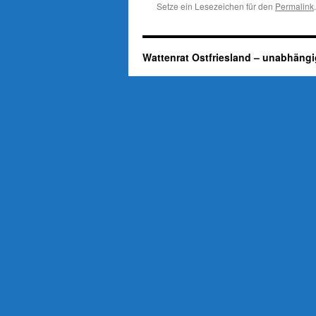
Setze ein Lesezeichen für den
Permalink
.
Wattenrat Ostfriesland – unabhängi