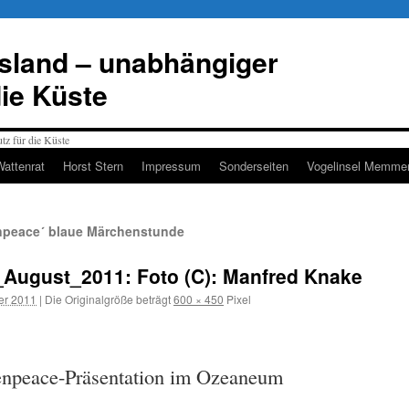
esland – unabhängiger
die Küste
Wattenrat
Horst Stern
Impressum
Sonderseiten
Vogelinsel Memmer
npeace´ blaue Märchenstunde
August_2011: Foto (C): Manfred Knake
er 2011
|
Die Originalgröße beträgt
600 × 450
Pixel
eenpeace-Präsentation im Ozeaneum