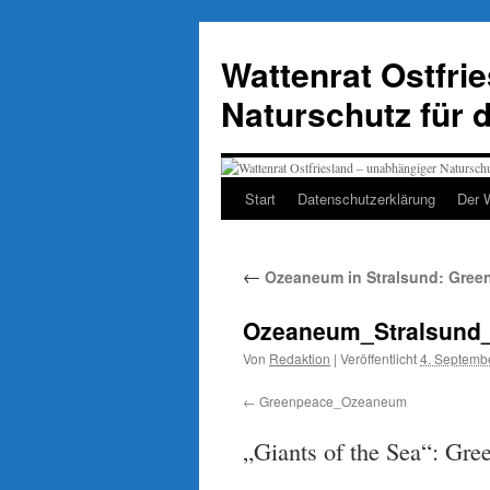
Zum
Inhalt
Wattenrat Ostfri
springen
Naturschutz für 
Start
Datenschutzerklärung
Der 
←
Ozeaneum in Stralsund: Gree
Ozeaneum_Stralsund_
Von
Redaktion
|
Veröffentlicht
4. Septemb
Greenpeace_Ozeaneum
„Giants of the Sea“: Gr