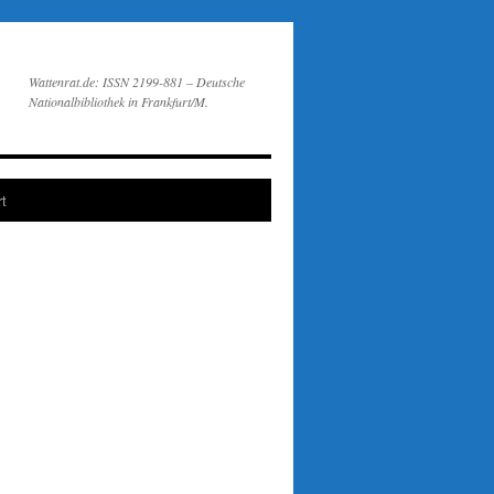
Wattenrat.de: ISSN 2199-881 – Deutsche
Nationalbibliothek in Frankfurt/M.
t