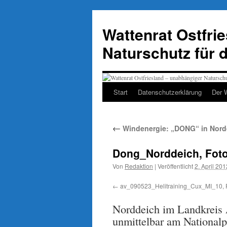
Zum
Inhalt
Wattenrat Ostfri
springen
Naturschutz für 
Start
Datenschutzerklärung
Der 
←
Windenergie: „DONG“ in Nordd
Dong_Norddeich, Foto
Von
Redaktion
|
Veröffentlicht
2. April 201
av_090523_Helitraining_Cux_MI_10, F
Norddeich im Landkreis 
unmittelbar am Nationalp