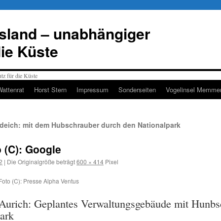
esland – unabhängiger
die Küste
Wattenrat
Horst Stern
Impressum
Sonderseiten
Vogelinsel Memmer
eich: mit dem Hubschrauber durch den Nationalpark
 (C): Google
2
|
Die Originalgröße beträgt
600 × 414
Pixel
oto (C): Presse Alpha Ventus
Aurich: Geplantes Verwaltungsgebäude mit Hunbs
ark