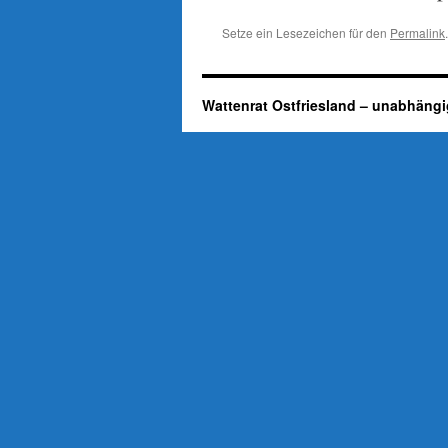
Setze ein Lesezeichen für den
Permalink
.
Wattenrat Ostfriesland – unabhängi