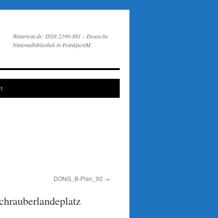
Wattenrat.de: ISSN 2199-881 – Deutsche
Nationalbibliothek in Frankfurt/M.
t
DONG_B-Plan_92
chrauberlandeplatz