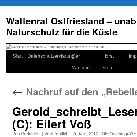
Zum
Inhalt
Wattenrat Ostfriesland – una
springen
Naturschutz für die Küste
Start
Datenschutzerklärung
Der
Horst
Imp
Wattenrat
Stern
←
Nachruf auf den „Rebell
Gerold_schreibt_Leser
(C): Eilert Voß
Von
Redaktion
|
Veröffentlicht
10. April 2012
|
Die Originalgröße