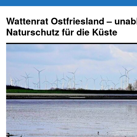
Zum
Inhalt
Wattenrat Ostfriesland – una
springen
Naturschutz für die Küste