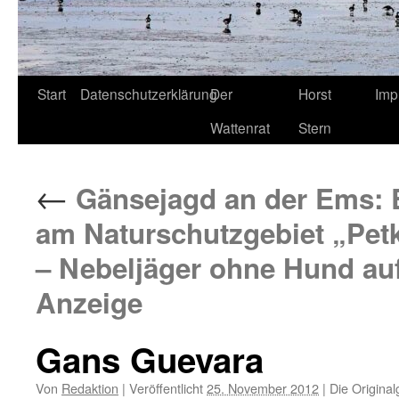
Start
Datenschutzerklärung
Der
Horst
Imp
Wattenrat
Stern
←
Gänsejagd an der Ems: E
am Naturschutzgebiet „Pet
– Nebeljäger ohne Hund auf
Anzeige
Gans Guevara
Von
Redaktion
|
Veröffentlicht
25. November 2012
|
Die Original