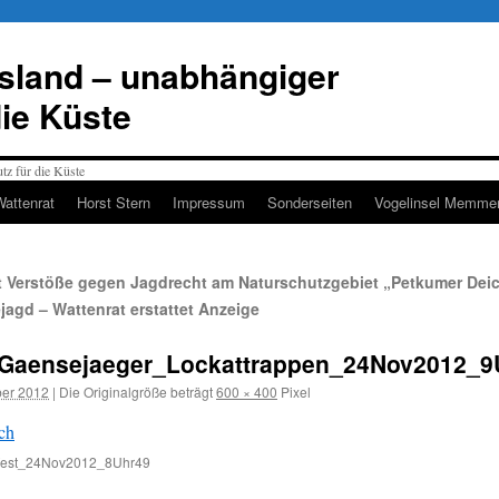
esland – unabhängiger
die Küste
Wattenrat
Horst Stern
Impressum
Sonderseiten
Vogelinsel Memmer
 Verstöße gegen Jagdrecht am Naturschutzgebiet „Petkumer Dei
agd – Wattenrat erstattet Anzeige
Gaensejaeger_Lockattrappen_24Nov2012_9Uh
er 2012
|
Die Originalgröße beträgt
600 × 400
Pixel
West_24Nov2012_8Uhr49