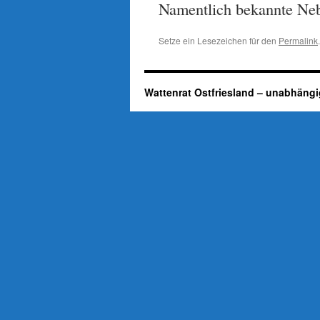
Namentlich bekannte Neb
Setze ein Lesezeichen für den
Permalink
.
Wattenrat Ostfriesland – unabhängi