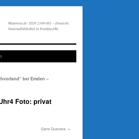
Wattenrat.de: ISSN 2199-881 – Deutsche
Nationalbibliothek in Frankfurt/M.
t
chvorland“ bei Emden –
r4 Foto: privat
Gans Guevara