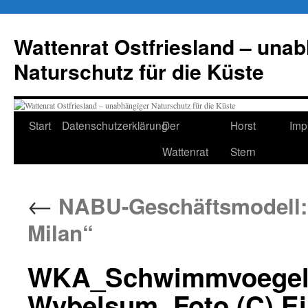
Zum
Inhalt
Wattenrat Ostfriesland – una
springen
Naturschutz für die Küste
Start
Datenschutzerklärung
Der
Horst
Imp
Wattenrat
Stern
←
NABU-Geschäftsmodell: 
Milan“
WKA_Schwimmvoegel-i
Wybelsum, Foto (C) Ei