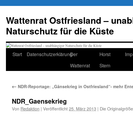
Zum
Inhalt
Wattenrat Ostfriesland – una
springen
Naturschutz für die Küste
Start
Datenschutzerklärung
Der
Horst
Imp
Wattenrat
Stern
←
NDR-Reportage: „Gänsekrieg in Ostfriesland“- mehr Ent
NDR_Gaensekrieg
Von
Redaktion
|
Veröffentlicht
25. März 2013
|
Die Originalgröße