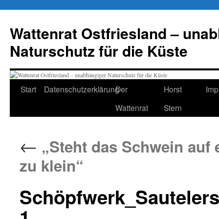
Zum
Inhalt
Wattenrat Ostfriesland – una
springen
Naturschutz für die Küste
Start
Datenschutzerklärung
Der
Horst
Imp
Wattenrat
Stern
←
„Steht das Schwein auf e
zu klein“
Schöpfwerk_Sautelers
1