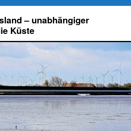
esland – unabhängiger
die Küste