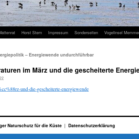
Wattenrat
Horst Stern
Impressum
Sonderseiten
Vogelinsel Memmer
ergiepolitik – Energiewende undurchführbar
aturen im März und die gescheiterte Energ
022
%cc%88rz-und-die-gescheiterte-energiewende
ger Naturschutz für die Küste
Datenschutzerklärung