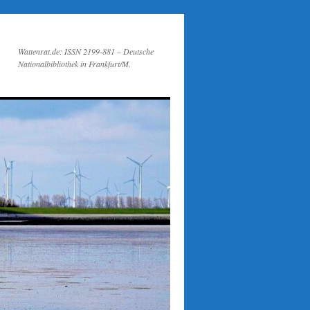
Wattenrat.de: ISSN 2199-881 – Deutsche
Nationalbibliothek in Frankfurt/M.