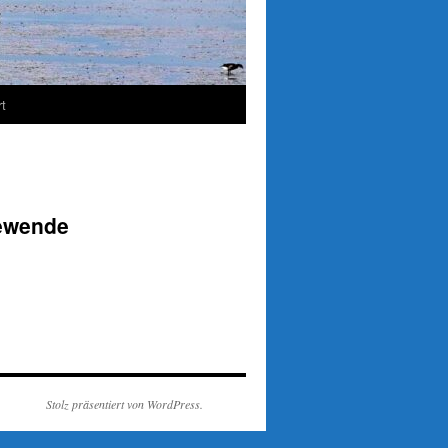
t
iewende
Stolz präsentiert von WordPress.