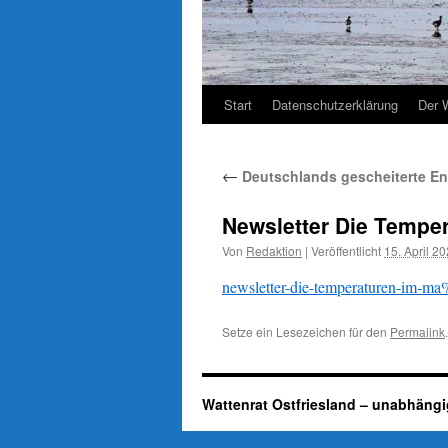
Start
Datenschutzerklärung
Der 
←
Deutschlands gescheiterte En
Newsletter Die Temper
Von
Redaktion
|
Veröffentlicht
15. April 2
newsletter-die-temperaturen-im-ma
Setze ein Lesezeichen für den
Permalink
.
Wattenrat Ostfriesland – unabhängi