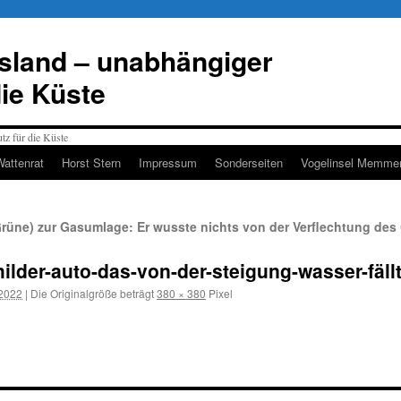
esland – unabhängiger
die Küste
Wattenrat
Horst Stern
Impressum
Sonderseiten
Vogelinsel Memmer
rüne) zur Gasumlage: Er wusste nichts von der Verflechtung de
lder-auto-das-von-der-steigung-wasser-fäl
 2022
|
Die Originalgröße beträgt
380 × 380
Pixel