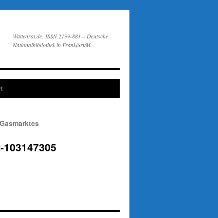
Wattenrat.de: ISSN 2199-881 – Deutsche
Nationalbibliothek in Frankfurt/M.
t
s Gasmarktes
lt-103147305