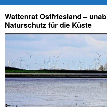
Zum
Inhalt
Wattenrat Ostfriesland – una
springen
Naturschutz für die Küste