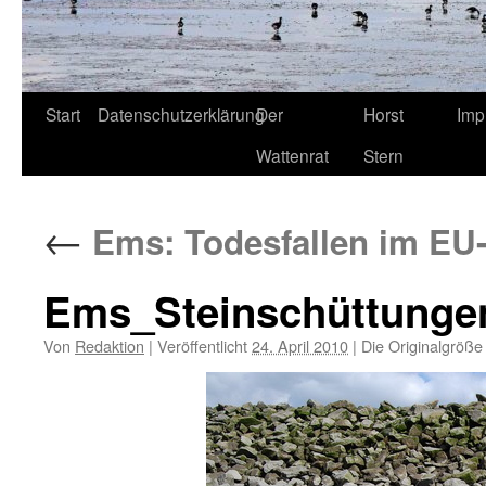
Start
Datenschutzerklärung
Der
Horst
Imp
Wattenrat
Stern
←
Ems: Todesfallen im EU-
Ems_Steinschüttungen
Von
Redaktion
|
Veröffentlicht
24. April 2010
|
Die Originalgröße