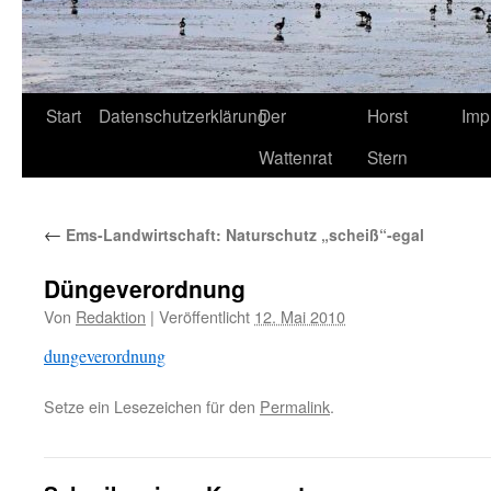
Start
Datenschutzerklärung
Der
Horst
Imp
Wattenrat
Stern
←
Ems-Landwirtschaft: Naturschutz „scheiß“-egal
Düngeverordnung
Von
Redaktion
|
Veröffentlicht
12. Mai 2010
dungeverordnung
Setze ein Lesezeichen für den
Permalink
.