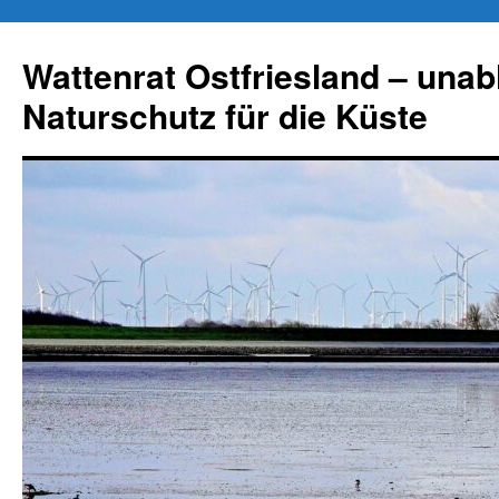
Zum
Inhalt
Wattenrat Ostfriesland – una
springen
Naturschutz für die Küste