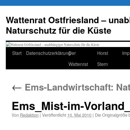
Zum
Inhalt
Wattenrat Ostfriesland – una
springen
Naturschutz für die Küste
Start
Datenschutzerklärung
Der
Horst
Imp
Wattenrat
Stern
←
Ems-Landwirtschaft: Nat
Ems_Mist-im-Vorland_
Von
Redaktion
|
Veröffentlicht
10. Mai 2010
|
Die Originalgröße 