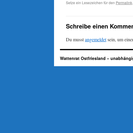
Setze ein Lesezeichen für den
Permalink
.
Schreibe einen Kommen
Du musst
angemeldet
sein, um ein
Wattenrat Ostfriesland – unabhängi