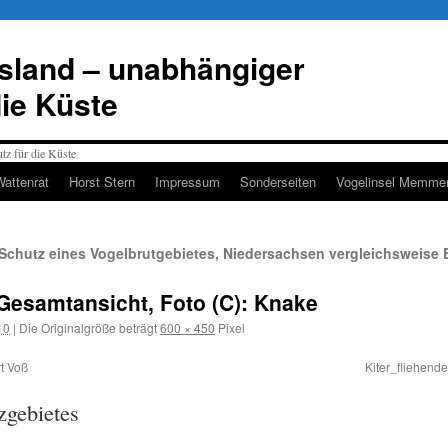
esland – unabhängiger
die Küste
Wattenrat
Horst Stern
Impressum
Sonderseiten
Vogelinsel Memmer
 Schutz eines Vogelbrutgebietes, Niedersachsen vergleichsweise
esamtansicht, Foto (C): Knake
10
|
Die Originalgröße beträgt
600 × 450
Pixel
t Voß
Kiter_fliehende
zgebietes