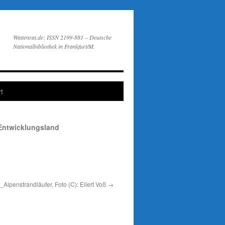
Wattenrat.de: ISSN 2199-881 – Deutsche
Nationalbibliothek in Frankfurt/M.
t
 Entwicklungsland
_Alpenstrandläufer, Foto (C): Eilert Voß