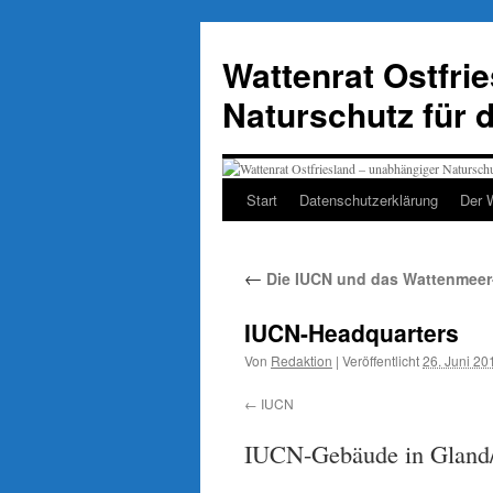
Zum
Inhalt
Wattenrat Ostfri
springen
Naturschutz für 
Start
Datenschutzerklärung
Der 
←
Die IUCN und das Wattenmeer-
IUCN-Headquarters
Von
Redaktion
|
Veröffentlicht
26. Juni 20
IUCN
IUCN-Gebäude in Gland