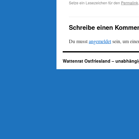
Setze ein Lesezeichen für den
Permalink
.
Schreibe einen Kommen
Du musst
angemeldet
sein, um ein
Wattenrat Ostfriesland – unabhängi