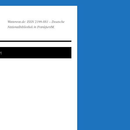
Wattenrat.de: ISSN 2199-881 – Deutsche
Nationalbibliothek in Frankfurt/M.
t