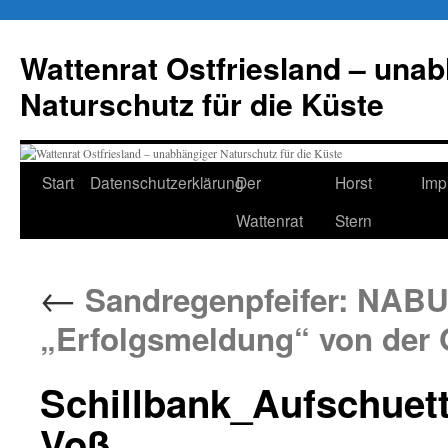
Zum
Inhalt
Wattenrat Ostfriesland – una
springen
Naturschutz für die Küste
Start
Datenschutzerklärung
Der
Horst
Imp
Wattenrat
Stern
←
Sandregenpfeifer: NABU
„Erfolgsmeldung“ von der 
Schillbank_Aufschuettu
Voß