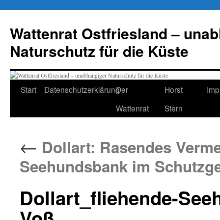
Zum
Inhalt
Wattenrat Ostfriesland – una
springen
Naturschutz für die Küste
Start
Datenschutzerklärung
Der
Horst
Imp
Wattenrat
Stern
←
Dollart: Rasendes Verm
Seehundsbank im Schutzge
Dollart_fliehende-See
Voß