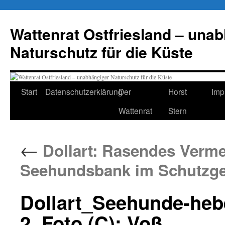
Zum
Inhalt
Wattenrat Ostfriesland – una
springen
Naturschutz für die Küste
Start
Datenschutzerklärung
Der
Horst
Imp
Wattenrat
Stern
←
Dollart: Rasendes Verm
Seehundsbank im Schutzge
Dollart_Seehunde-heb
2, Foto (C): Voß