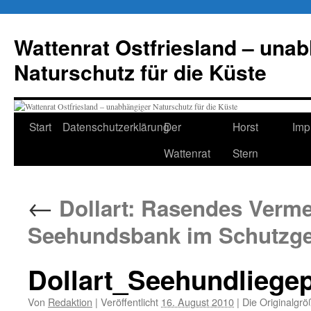
Zum
Inhalt
Wattenrat Ostfriesland – una
springen
Naturschutz für die Küste
Start
Datenschutzerklärung
Der
Horst
Imp
Wattenrat
Stern
←
Dollart: Rasendes Verm
Seehundsbank im Schutzge
Dollart_Seehundliegep
Von
Redaktion
|
Veröffentlicht
16. August 2010
|
Die Originalgrö