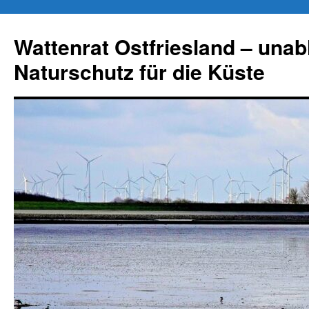
Zum
Inhalt
Wattenrat Ostfriesland – una
springen
Naturschutz für die Küste