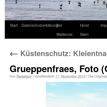
Start
Datenschutzerklärung
Der
Horst
Imp
Wattenrat
Stern
←
Küstenschutz: Kleientn
Grueppenfraes, Foto (
Von
Redaktion
|
Veröffentlicht
17. November 2010
|
Die Original