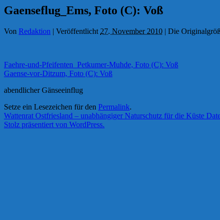
Gaenseflug_Ems, Foto (C): Voß
Von
Redaktion
|
Veröffentlicht
27. November 2010
|
Die Originalgröß
Faehre-und-Pfeifenten_Petkumer-Muhde, Foto (C): Voß
Gaense-vor-Ditzum, Foto (C): Voß
abendlicher Gänseeinflug
Setze ein Lesezeichen für den
Permalink
.
Wattenrat Ostfriesland – unabhängiger Naturschutz für die Küste
Date
Stolz präsentiert von WordPress.