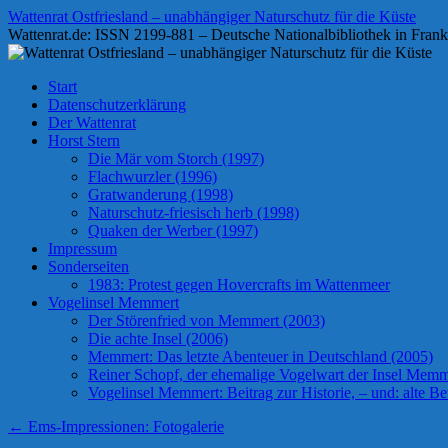
Zum
Wattenrat Ostfriesland – unabhängiger Naturschutz für die Küste
Inhalt
Wattenrat.de: ISSN 2199-881 – Deutsche Nationalbibliothek in Frank
springen
Start
Datenschutzerklärung
Der Wattenrat
Horst Stern
Die Mär vom Storch (1997)
Flachwurzler (1996)
Gratwanderung (1998)
Naturschutz-friesisch herb (1998)
Quaken der Werber (1997)
Impressum
Sonderseiten
1983: Protest gegen Hovercrafts im Wattenmeer
Vogelinsel Memmert
Der Störenfried von Memmert (2003)
Die achte Insel (2006)
Memmert: Das letzte Abenteuer in Deutschland (2005)
Reiner Schopf, der ehemalige Vogelwart der Insel Memmer
Vogelinsel Memmert: Beitrag zur Historie, – und: alte Bet
←
Ems-Impressionen: Fotogalerie