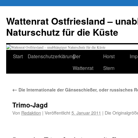
Zum
Inhalt
Wattenrat Ostfriesland – una
springen
Naturschutz für die Küste
Start
Datenschutzerklärung
Der
Horst
Imp
Wattenrat
Stern
←
Die Internationale der Gänseschießer, oder russisches R
Trimo-Jagd
Von
Redaktion
|
Veröffentlicht
5. Januar 2011
|
Die Originalgröß