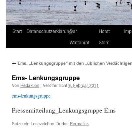
Start
Datenschutzerklärung
Der
Horst
Imp
Wattenrat
Stern
←
Ems: „Lenkungsgruppe“ mit den „üblichen Verdächtigen
Ems- Lenkungsgruppe
Von
Redaktion
|
Veröffentlicht
9. Februar 2011
ems-lenkungsgruppe
Pressemitteilung_Lenkungsgruppe Ems
Setze ein Lesezeichen für den
Permalink
.