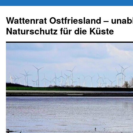
Zum
Inhalt
Wattenrat Ostfriesland – una
springen
Naturschutz für die Küste