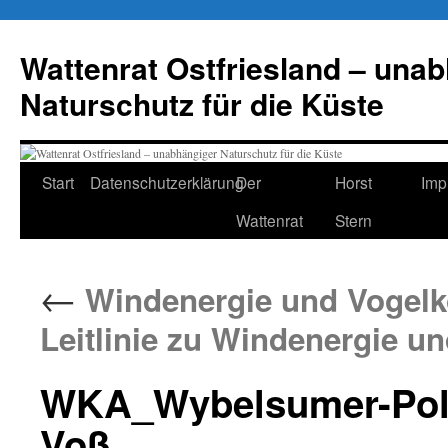
Zum
Inhalt
Wattenrat Ostfriesland – una
springen
Naturschutz für die Küste
Start
Datenschutzerklärung
Der
Horst
Imp
Wattenrat
Stern
←
Windenergie und Vogelko
Leitlinie zu Windenergie u
WKA_Wybelsumer-Polde
Voß