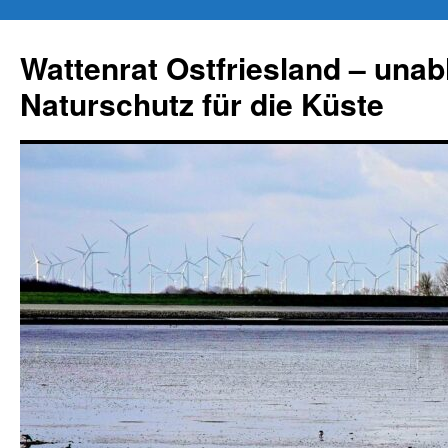
Zum
Inhalt
Wattenrat Ostfriesland – una
springen
Naturschutz für die Küste