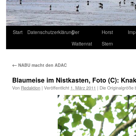
Start
Datenschutzerklärung
Der
Horst
Imp
Wattenrat
Stern
←
NABU macht den ADAC
Blaumeise im Nistkasten, Foto (C): Kna
Von
Redaktion
|
Veröffentlicht
1. März 2011
|
Die Originalgröße 