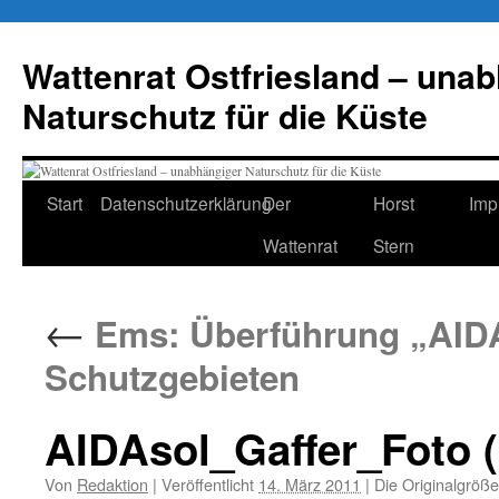
Zum
Inhalt
Wattenrat Ostfriesland – una
springen
Naturschutz für die Küste
Start
Datenschutzerklärung
Der
Horst
Imp
Wattenrat
Stern
←
Ems: Überführung „AIDAs
Schutzgebieten
AIDAsol_Gaffer_Foto (
Von
Redaktion
|
Veröffentlicht
14. März 2011
|
Die Originalgröße