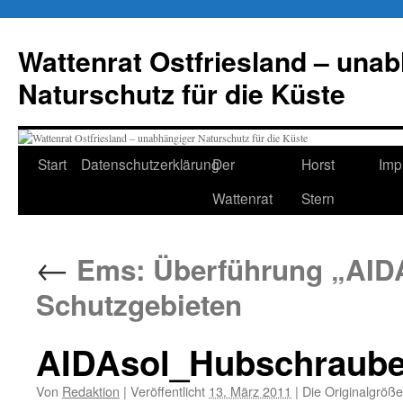
Zum
Inhalt
Wattenrat Ostfriesland – una
springen
Naturschutz für die Küste
Start
Datenschutzerklärung
Der
Horst
Imp
Wattenrat
Stern
←
Ems: Überführung „AIDAs
Schutzgebieten
AIDAsol_Hubschrauber,
Von
Redaktion
|
Veröffentlicht
13. März 2011
|
Die Originalgröße