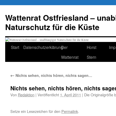
Zum
Inhalt
Wattenrat Ostfriesland – una
springen
Naturschutz für die Küste
Start
Datenschutzerklärung
Der
Horst
Imp
Wattenrat
Stern
←
Nichts sehen, nichts hören, nichts sagen…
Nichts sehen, nichts hören, nichts sa
Von
Redaktion
|
Veröffentlicht
1. April 2011
|
Die Originalgröße 
Setze ein Lesezeichen für den
Permalink
.