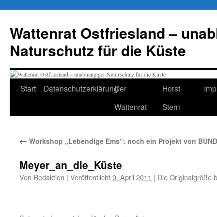
Zum
Inhalt
Wattenrat Ostfriesland – una
springen
Naturschutz für die Küste
Start
Datenschutzerklärung
Der
Horst
Imp
Wattenrat
Stern
←
Workshop „Lebendige Ems“: noch ein Projekt von BU
Meyer_an_die_Küste
Von
Redaktion
|
Veröffentlicht
9. April 2011
|
Die Originalgröße 