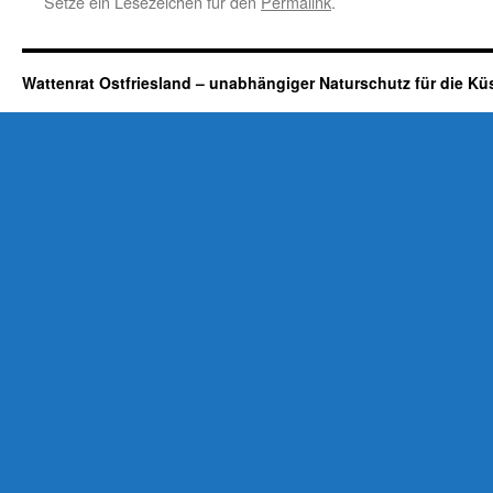
Setze ein Lesezeichen für den
Permalink
.
Wattenrat Ostfriesland – unabhängiger Naturschutz für die Kü