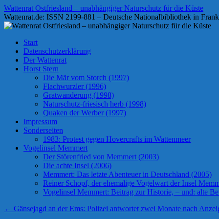
Zum
Wattenrat Ostfriesland – unabhängiger Naturschutz für die Küste
Inhalt
Wattenrat.de: ISSN 2199-881 – Deutsche Nationalbibliothek in Frank
springen
Start
Datenschutzerklärung
Der Wattenrat
Horst Stern
Die Mär vom Storch (1997)
Flachwurzler (1996)
Gratwanderung (1998)
Naturschutz-friesisch herb (1998)
Quaken der Werber (1997)
Impressum
Sonderseiten
1983: Protest gegen Hovercrafts im Wattenmeer
Vogelinsel Memmert
Der Störenfried von Memmert (2003)
Die achte Insel (2006)
Memmert: Das letzte Abenteuer in Deutschland (2005)
Reiner Schopf, der ehemalige Vogelwart der Insel Memmer
Vogelinsel Memmert: Beitrag zur Historie, – und: alte Bet
←
Gänsejagd an der Ems: Polizei antwortet zwei Monate nach Anzei